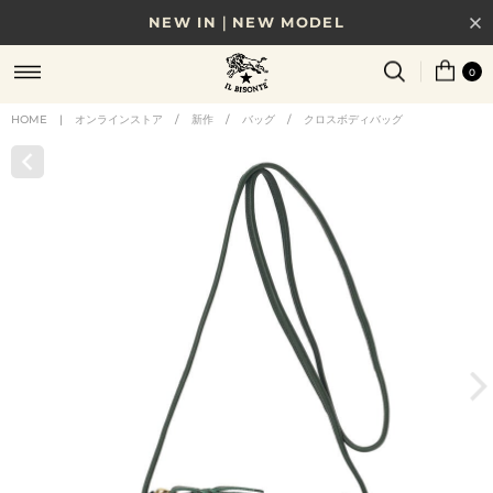
NEW IN｜NEW MODEL
8/17(月)10時まで｜税込11,000円以上で送料無料
0
贈る相手やシーンから選べる、新しいギフトガイド
HOME
|
オンラインストア
/
新作
/
バッグ
/
クロスボディバッグ
NEW IN｜COLOR LEATHER