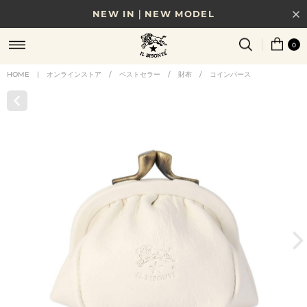
NEW IN｜NEW MODEL
8/17(月)10時まで｜税込11,000円以上で送料無料
0
贈る相手やシーンから選べる、新しいギフトガイド
HOME
|
オンラインストア
/
ベストセラー
/
財布
/
コインパース
NEW IN｜COLOR LEATHER