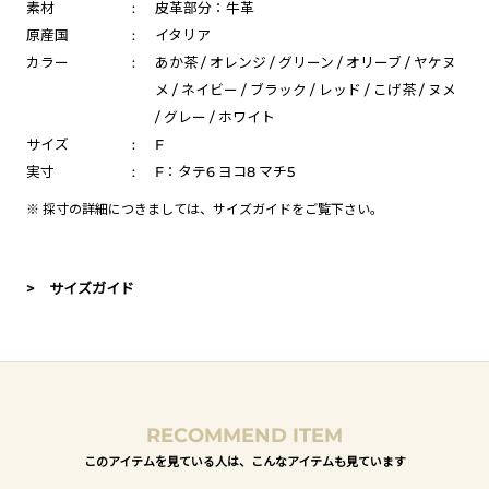
素材
:
皮革部分：牛革
原産国
:
イタリア
カラー
:
あか茶 / オレンジ / グリーン / オリーブ / ヤケヌ
メ / ネイビー / ブラック / レッド / こげ茶 / ヌメ
/ グレー / ホワイト
サイズ
:
F
実寸
:
F：タテ6 ヨコ8 マチ5
※ 採寸の詳細につきましては、
サイズガイド
をご覧下さい。
> サイズガイド
RECOMMEND ITEM
このアイテムを見ている人は、こんなアイテムも見ています