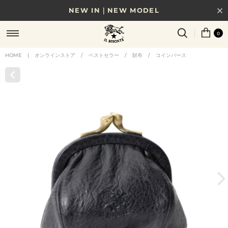
NEW IN｜NEW MODEL
8/17(月)10時まで｜税込11,000円以上で送料無料
0
贈る相手やシーンから選べる、新しいギフトガイド
HOME
|
オンラインストア
/
ベストセラー
/
財布
/
コインパース
NEW IN｜COLOR LEATHER