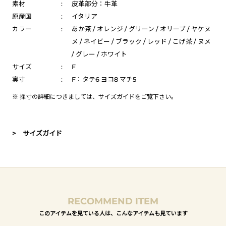
素材
:
皮革部分：牛革
原産国
:
イタリア
カラー
:
あか茶 / オレンジ / グリーン / オリーブ / ヤケヌ
メ / ネイビー / ブラック / レッド / こげ茶 / ヌメ
/ グレー / ホワイト
サイズ
:
F
実寸
:
F：タテ6 ヨコ8 マチ5
※ 採寸の詳細につきましては、
サイズガイド
をご覧下さい。
> サイズガイド
RECOMMEND ITEM
このアイテムを見ている人は、こんなアイテムも見ています