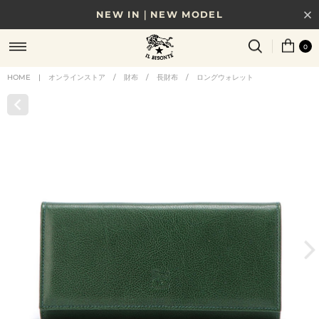
NEW IN｜NEW MODEL
8/17(月)10時まで｜税込11,000円以上で送料無料
0
贈る相手やシーンから選べる、新しいギフトガイド
HOME
|
オンラインストア
/
財布
/
長財布
/
ロングウォレット
NEW IN｜COLOR LEATHER