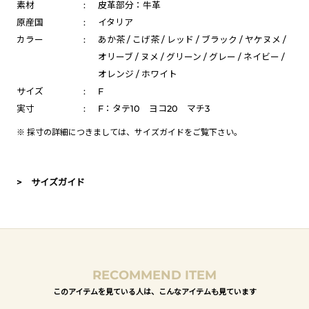
素材
:
皮革部分：牛革
原産国
:
イタリア
カラー
:
あか茶 / こげ茶 / レッド / ブラック / ヤケヌメ /
オリーブ / ヌメ / グリーン / グレー / ネイビー /
オレンジ / ホワイト
サイズ
:
F
実寸
:
F：タテ10 ヨコ20 マチ3
※ 採寸の詳細につきましては、
サイズガイド
をご覧下さい。
> サイズガイド
RECOMMEND ITEM
このアイテムを見ている人は、こんなアイテムも見ています