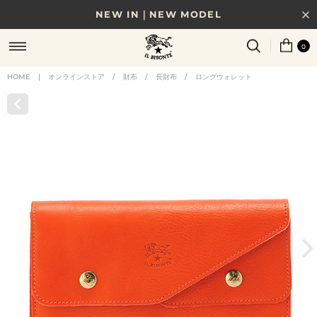
NEW IN｜NEW MODEL
8/17(月)10時まで｜税込11,000円以上で送料無料
0
贈る相手やシーンから選べる、新しいギフトガイド
HOME
|
オンラインストア
/
財布
/
長財布
/
ロングウォレット
NEW IN｜COLOR LEATHER