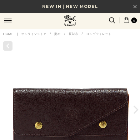
NEW IN｜NEW MODEL
8/17(月)10時まで｜税込11,000円以上で送料無料
0
贈る相手やシーンから選べる、新しいギフトガイド
HOME
|
オンラインストア
/
財布
/
長財布
/
ロングウォレット
NEW IN｜COLOR LEATHER