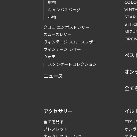
COLO
財布
VINT
キャンバスバッグ
STAR
小物
STIT
クロコ エンボスドレザー
MIZU
スムースレザー
ORCI
ヴィンテージ スムースレザー
ヴィンテージ レザー
ベス
ウォモ
スタンダードコレクション
オン
ニュース
全て
アクセサリー
イル
全てを見る
ETSU
ブレスレット
オンラ
ネックレス & リング
スター