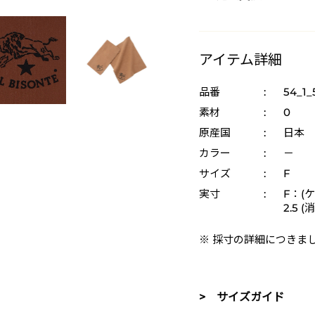
アイテム詳細
品番
:
54_1_
素材
:
0
原産国
:
日本
カラー
:
－
サイズ
:
F
実寸
:
F：(
2.5 
※ 採寸の詳細につきま
> サイズガイド