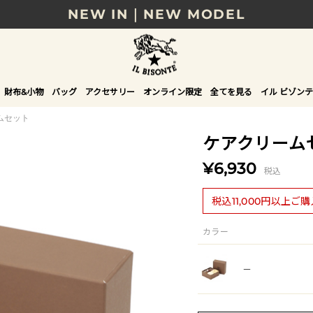
NEW IN｜NEW MODEL
8/17(月)10時まで｜税込11,000円以上で送料無
贈る相手やシーンから選べる、新しいギフトガイ
財布&小物
バッグ
アクセサリー
オンライン限定
全てを見る
イル ビゾンテ
NEW IN｜COLOR LEATHER
ムセット
ケアクリーム
¥6,930
税込
税込11,000円以上ご
カラー
－