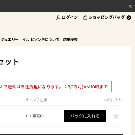
ログイン
ショッピングバッグ
料
0
ド
 ジュエリー
イル ビゾンテについて
店舗検索
セット
購入で送料は当社負担になります。：8/17(月)AM10時まで
サイズ / 在庫
お気に入り
バッグに入れる
F
/
販売中