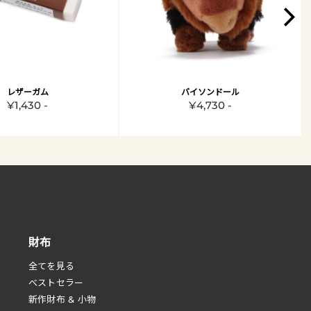
レザーガム
バイソンドール
¥1,430 -
¥4,730 -
財布
全てを見る
べストセラー
新作財布 & 小物