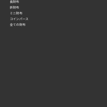
長財布
折財布
ミニ財布
コインパース
全ての財布