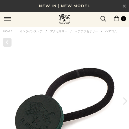
NEW IN｜NEW MODEL
8/17(月)10時まで｜税込11,000円以上で送料無料
0
贈る相手やシーンから選べる、新しいギフトガイド
HOME
|
オンラインストア
/
アクセサリー
/
へアアクセサリー
/
ヘアゴム
NEW IN｜COLOR LEATHER