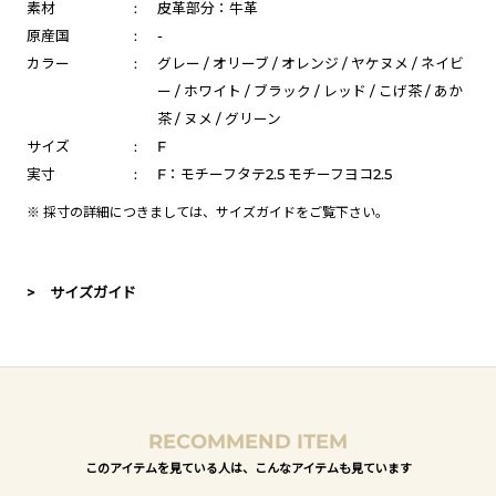
素材
:
皮革部分：牛革
原産国
:
-
カラー
:
グレー / オリーブ / オレンジ / ヤケヌメ / ネイビ
ー / ホワイト / ブラック / レッド / こげ茶 / あか
茶 / ヌメ / グリーン
サイズ
:
F
実寸
:
F：モチーフタテ2.5 モチーフヨコ2.5
※ 採寸の詳細につきましては、
サイズガイド
をご覧下さい。
> サイズガイド
RECOMMEND ITEM
このアイテムを見ている人は、こんなアイテムも見ています