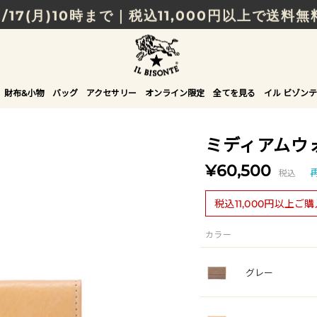
8/17(月)10時まで｜税込11,000円以上で送料無
贈る相手やシーンから選べる、新しいギフトガイ
NEW IN｜COLOR LEATHER
財布&小物
バッグ
アクセサリー
オンライン限定
全てを見る
イル ビゾンテ
ミディアムウ
¥60,500
税込
税込11,000円以上ご
カラー
グレー