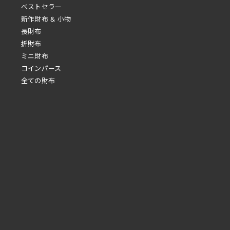
べストセラー
新作財布 & 小物
長財布
折財布
ミニ財布
コインパース
全ての財布