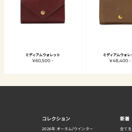
ミディアムウォレット
ミディアムウォレ
¥60,500 -
¥48,400 -
コレクション
新着
2026
年 オータム
/
ウインター
全てを