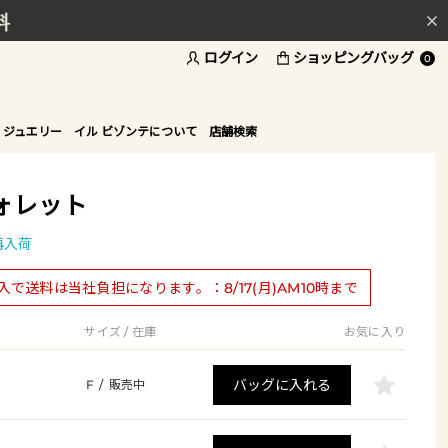
料
ログイン
ショッピングバッグ
ド
0
 ジュエリー
イル ビゾンテについて
店舗検索
ォレット
再入荷
購入で送料は当社負担になります。：8/17(月)AM10時まで
サイズ / 在庫
お気に入り
バッグに入れる
F
/
販売中