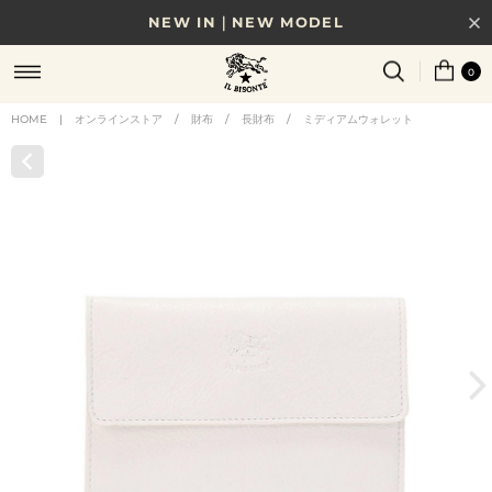
NEW IN｜NEW MODEL
8/17(月)10時まで｜税込11,000円以上で送料無料
0
贈る相手やシーンから選べる、新しいギフトガイド
HOME
|
オンラインストア
/
財布
/
長財布
/
ミディアムウォレット
NEW IN｜COLOR LEATHER