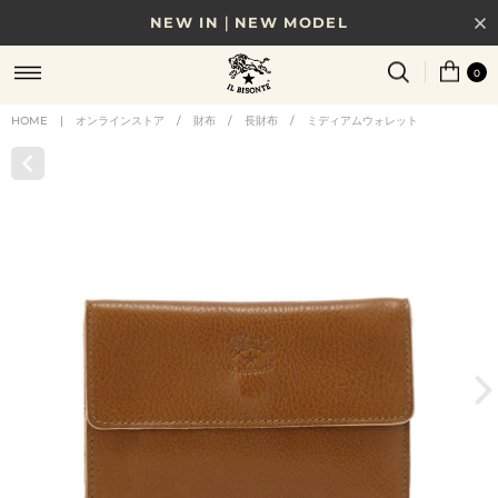
NEW IN｜NEW MODEL
8/17(月)10時まで｜税込11,000円以上で送料無料
0
贈る相手やシーンから選べる、新しいギフトガイド
HOME
|
オンラインストア
/
財布
/
長財布
/
ミディアムウォレット
NEW IN｜COLOR LEATHER