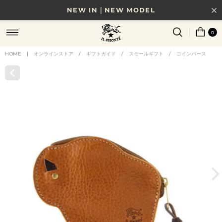
NEW IN｜NEW MODEL
8/17(月)10時まで｜税込11,000円以上で送料無料
0
贈る相手やシーンから選べる、新しいギフトガイド
HOME
|
オンラインストア
/
ギフトガイド
/
スモールギフト
/
コインパース
NEW IN｜COLOR LEATHER