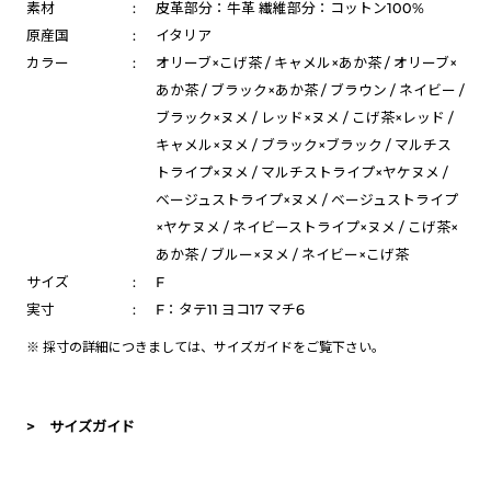
素材
:
皮革部分：牛革 繊維部分：コットン100%
原産国
:
イタリア
カラー
:
オリーブ×こげ茶 / キャメル×あか茶 / オリーブ×
あか茶 / ブラック×あか茶 / ブラウン / ネイビー /
ブラック×ヌメ / レッド×ヌメ / こげ茶×レッド /
キャメル×ヌメ / ブラック×ブラック / マルチス
トライプ×ヌメ / マルチストライプ×ヤケヌメ /
ベージュストライプ×ヌメ / ベージュストライプ
×ヤケヌメ / ネイビーストライプ×ヌメ / こげ茶×
あか茶 / ブルー×ヌメ / ネイビー×こげ茶
サイズ
:
F
実寸
:
F：タテ11 ヨコ17 マチ6
※ 採寸の詳細につきましては、
サイズガイド
をご覧下さい。
> サイズガイド