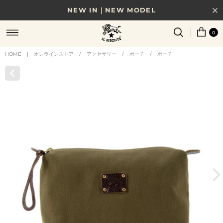
NEW IN｜NEW MODEL
8/17(月)10時まで｜税込11,000円以上で送料無料
0
贈る相手やシーンから選べる、新しいギフトガイド
HOME
|
オンラインストア
/
アクセサリー
/
ポーチ
/
ポーチ
NEW IN｜COLOR LEATHER