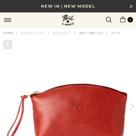
NEW IN｜NEW MODEL
8/17(月)10時まで｜税込11,000円以上で送料無料
0
贈る相手やシーンから選べる、新しいギフトガイド
HOME
|
オンラインストア
/
ギフトガイド
/
女性への贈りもの
/
ポーチ
NEW IN｜COLOR LEATHER