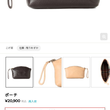
こげ茶
在庫 :
残りわずか
ポーチ
¥20,900
税込
再入荷