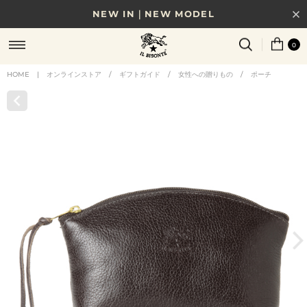
NEW IN｜NEW MODEL
8/17(月)10時まで｜税込11,000円以上で送料無料
0
贈る相手やシーンから選べる、新しいギフトガイド
HOME
|
オンラインストア
/
ギフトガイド
/
女性への贈りもの
/
ポーチ
NEW IN｜COLOR LEATHER