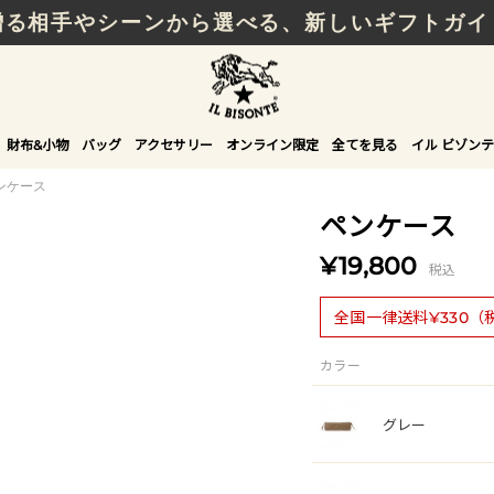
贈る相手やシーンから選べる、新しいギフトガイ
財布&小物
バッグ
アクセサリー
オンライン限定
全てを見る
イル ビゾンテ
ンケース
ペンケース
¥19,800
税込
全国一律送料¥330（
カラー
グレー