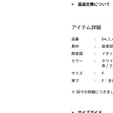
> 返品交換について
アイテム詳細
品番
:
54_1_
素材
:
皮革部
原産国
:
イタリ
カラー
:
ホワイト
茶 / 
サイズ
:
F
実寸
:
F：全
※ 採寸の詳細につきま
> サイズガイド