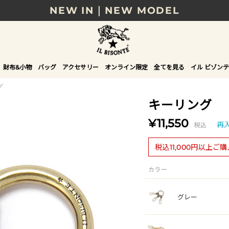
8/17(月)10時まで｜税込11,000円以上で送料無
贈る相手やシーンから選べる、新しいギフトガイ
NEW IN｜COLOR LEATHER
財布&小物
バッグ
アクセサリー
オンライン限定
全てを見る
イル ビゾンテ
グ
キーリング
¥11,550
税込
再
税込11,000円以上ご
カラー
グレー