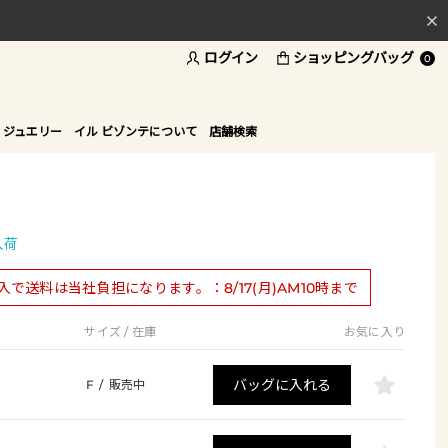
料
ログイン
ショッピングバッグ
0
ド
 ジュエリー
イル ビゾンテについて
店舗検索
入荷
購入で送料は当社負担になります。：8/17(月)AM10時まで
サイズ / 在庫
お気に入り
バッグに入れる
F
/
販売中