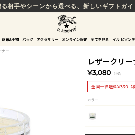
贈る相手やシーンから選べる、新しいギフトガイ
財布&小物
バッグ
アクセサリー
オンライン限定
全てを見る
イル ビゾンテ
ーナー
レザークリー
¥3,080
税込
全国一律送料¥330（
カラー
－