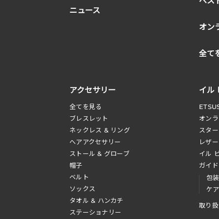
ベス
ニュース
オン
全て
アクセサリー
イル
全てを見る
ETSU
ブレスレット
オンラ
ネックレス & リング
スター
へアアクセサリー
レザー
ストール & グローブ
イル 
帽子
ガイド
ベルト
包
ソックス
ケ
タオル & ハンカチ
取り扱
ステーショナリー