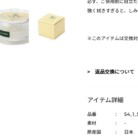
必ず、ご使用前に目立た
強く拭きすぎると、しみ
※このアイテムは交換対
> 返品交換について
アイテム詳細
品番
:
54_1_
素材
:
-
原産国
:
日本