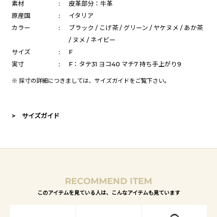
素材
:
皮革部分：牛革
原産国
:
イタリア
カラー
:
ブラック / こげ茶 / グリーン / ヤケヌメ / あか茶
/ ヌメ / ネイビー
サイズ
:
F
実寸
:
F：タテ31 ヨコ40 マチ7 持ち手上がり9
※ 採寸の詳細につきましては、
サイズガイド
をご覧下さい。
> サイズガイド
RECOMMEND ITEM
このアイテムを見ている人は、こんなアイテムも見ています