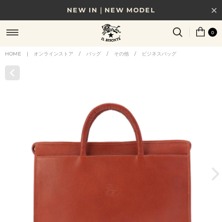
NEW IN｜NEW MODEL
8/17(月)10時まで｜税込11,000円以上で送料無料
0
贈る相手やシーンから選べる、新しいギフトガイド
HOME
|
オンラインストア
/
バッグ
/
その他
/
ビジネスバッグ
NEW IN｜COLOR LEATHER