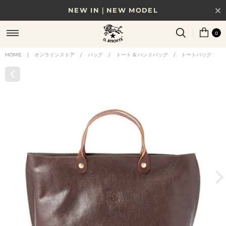
NEW IN｜NEW MODEL
8/17(月)10時まで｜税込11,000円以上で送料無料
0
贈る相手やシーンから選べる、新しいギフトガイド
HOME
|
オンラインストア
/
バッグ
/
トート & ハンドバッグ
/
トートバッグ
NEW IN｜COLOR LEATHER