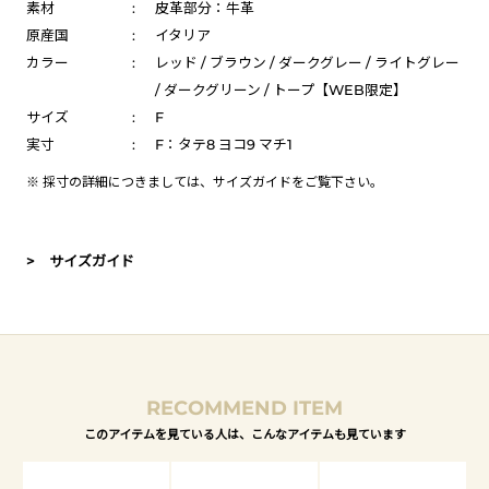
素材
:
皮革部分：牛革
原産国
:
イタリア
カラー
:
レッド / ブラウン / ダークグレー / ライトグレー
/ ダークグリーン / トープ【WEB限定】
サイズ
:
F
実寸
:
F：タテ8 ヨコ9 マチ1
※ 採寸の詳細につきましては、
サイズガイド
をご覧下さい。
> サイズガイド
RECOMMEND ITEM
このアイテムを見ている人は、こんなアイテムも見ています