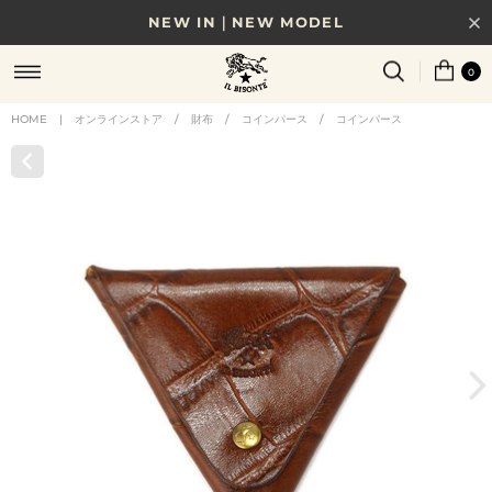
NEW IN｜NEW MODEL
8/17(月)10時まで｜税込11,000円以上で送料無料
0
贈る相手やシーンから選べる、新しいギフトガイド
HOME
|
オンラインストア
/
財布
/
コインパース
/
コインパース
NEW IN｜COLOR LEATHER