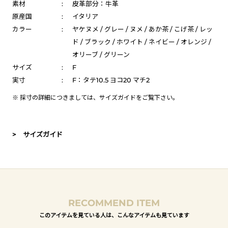
素材
:
皮革部分：牛革
原産国
:
イタリア
カラー
:
ヤケヌメ / グレー / ヌメ / あか茶 / こげ茶 / レッ
ド / ブラック / ホワイト / ネイビー / オレンジ /
オリーブ / グリーン
サイズ
:
F
実寸
:
F：タテ10.5 ヨコ20 マチ2
※ 採寸の詳細につきましては、
サイズガイド
をご覧下さい。
> サイズガイド
RECOMMEND ITEM
このアイテムを見ている人は、こんなアイテムも見ています