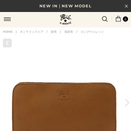
NEW IN｜NEW MODEL
8/17(月)10時まで｜税込11,000円以上で送料無料
0
贈る相手やシーンから選べる、新しいギフトガイド
HOME
|
オンラインストア
/
財布
/
長財布
/
ロングウォレット
NEW IN｜COLOR LEATHER