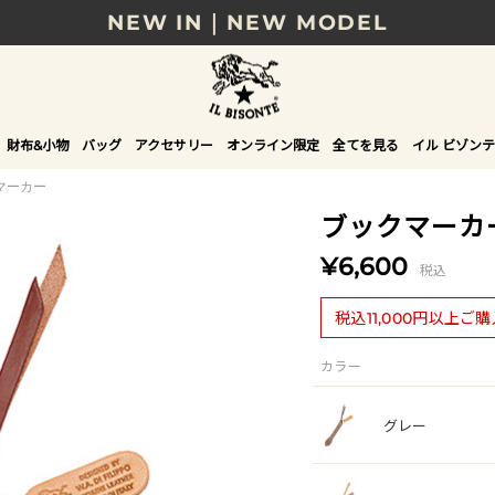
NEW IN｜NEW MODEL
8/17(月)10時まで｜税込11,000円以上で送料無
贈る相手やシーンから選べる、新しいギフトガイ
財布&小物
バッグ
アクセサリー
オンライン限定
全てを見る
イル ビゾンテ
NEW IN｜COLOR LEATHER
マーカー
ブックマーカ
¥6,600
税込
税込11,000円以上ご
カラー
グレー