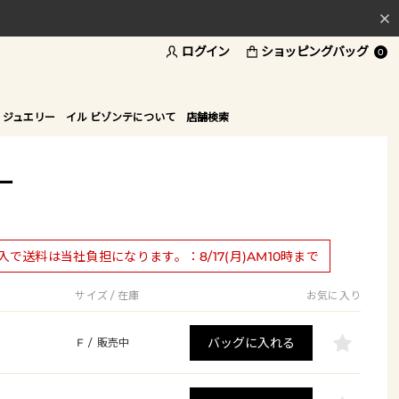
ログイン
ショッピングバッグ
料
0
ド
 ジュエリー
イル ビゾンテについて
店舗検索
ー
購入で送料は当社負担になります。：8/17(月)AM10時まで
サイズ / 在庫
お気に入り
バッグに入れる
F
/
販売中