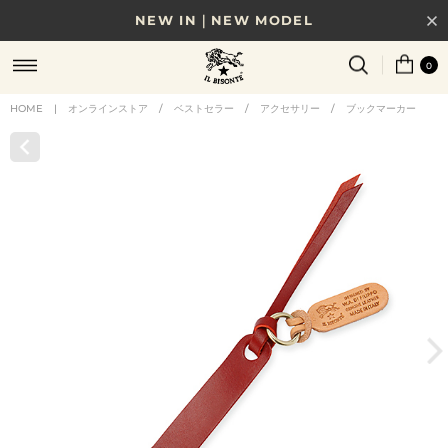
NEW IN｜NEW MODEL
8/17(月)10時まで｜税込11,000円以上で送料無料
0
贈る相手やシーンから選べる、新しいギフトガイド
HOME
|
オンラインストア
/
ベストセラー
/
アクセサリー
/
ブックマーカー
NEW IN｜COLOR LEATHER