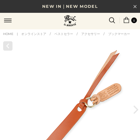
NEW IN｜NEW MODEL
8/17(月)10時まで｜税込11,000円以上で送料無料
0
贈る相手やシーンから選べる、新しいギフトガイド
HOME
|
オンラインストア
/
ベストセラー
/
アクセサリー
/
ブックマーカー
NEW IN｜COLOR LEATHER