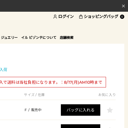
ログイン
ショッピングバッグ
料
0
ド
 ジュエリー
イル ビゾンテについて
店舗検索
入荷
購入で送料は当社負担になります。：8/17(月)AM10時まで
サイズ / 在庫
お気に入り
バッグに入れる
F
/
販売中