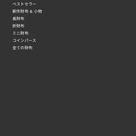
べストセラー
新作財布 & 小物
長財布
折財布
ミニ財布
コインパース
全ての財布