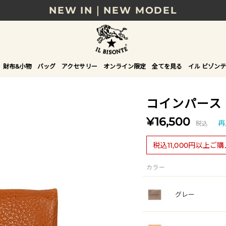
NEW IN｜NEW MODEL
8/17(月)10時まで｜税込11,000円以上で送料無
贈る相手やシーンから選べる、新しいギフトガイ
財布&小物
バッグ
アクセサリー
オンライン限定
全てを見る
イル ビゾンテ
NEW IN｜COLOR LEATHER
コインパース
¥16,500
税込
再
税込11,000円以上ご
カラー
グレー