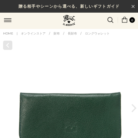
贈る相手やシーンから選べる、新しいギフトガイド
0
HOME
|
オンラインストア
/
財布
/
長財布
/
ロングウォレット