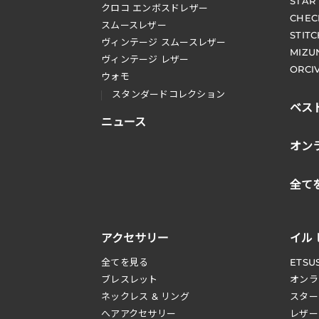
STAR
クロコ エンボスドレザー
CHEC
スムースレザー
STIT
ヴィンテージ スムースレザー
MIZU
ヴィンテージ レザー
ORCI
ウォモ
スタンダードコレクション
ベス
ニュース
オン
全て
アクセサリー
イル
全てを見る
ETSU
ブレスレット
オンラ
ネックレス & リング
スター
へアアクセサリー
レザー