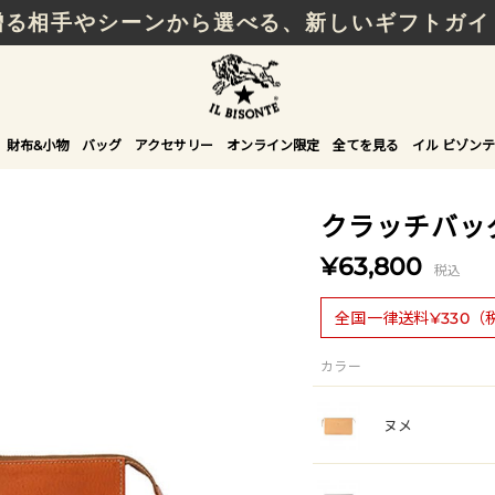
贈る相手やシーンから選べる、新しいギフトガイ
財布&小物
バッグ
アクセサリー
オンライン限定
全てを見る
イル ビゾンテ
クラッチバッ
¥63,800
税込
全国一律送料¥330（
カラー
ヌメ