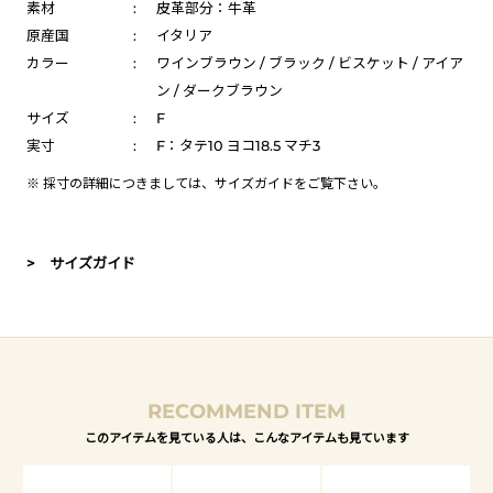
素材
:
皮革部分：牛革
原産国
:
イタリア
カラー
:
ワインブラウン / ブラック / ビスケット / アイア
ン / ダークブラウン
サイズ
:
F
実寸
:
F：タテ10 ヨコ18.5 マチ3
※ 採寸の詳細につきましては、
サイズガイド
をご覧下さい。
> サイズガイド
RECOMMEND ITEM
このアイテムを見ている人は、こんなアイテムも見ています