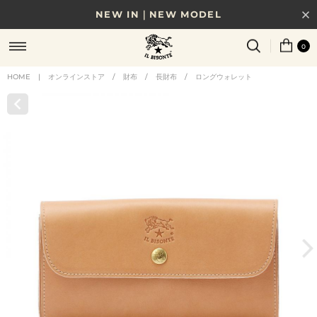
NEW IN｜NEW MODEL
8/17(月)10時まで｜税込11,000円以上で送料無料
0
贈る相手やシーンから選べる、新しいギフトガイド
HOME
|
オンラインストア
/
財布
/
長財布
/
ロングウォレット
NEW IN｜COLOR LEATHER