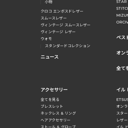
STAR
小物
STIT
クロコ エンボスドレザー
MIZU
スムースレザー
ORCI
ヴィンテージ スムースレザー
ヴィンテージ レザー
ベス
ウォモ
スタンダードコレクション
オン
ニュース
全て
アクセサリー
イル
全てを見る
ETSU
ブレスレット
オンラ
ネックレス & リング
スター
へアアクセサリー
レザー
ストール & グローブ
イル 