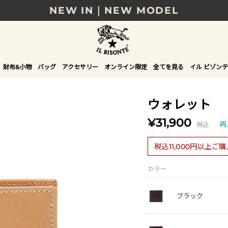
NEW IN｜NEW MODEL
8/17(月)10時まで｜税込11,000円以上で送料無
贈る相手やシーンから選べる、新しいギフトガイ
財布&小物
バッグ
アクセサリー
オンライン限定
全てを見る
イル ビゾンテ
NEW IN｜COLOR LEATHER
ウォレット
¥31,900
税込
再
税込11,000円以上ご
カラー
ブラック