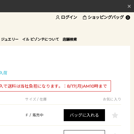
ログイン
ショッピングバッグ
料
0
ド
 ジュエリー
イル ビゾンテについて
店舗検索
入荷
購入で送料は当社負担になります。：8/17(月)AM10時まで
サイズ / 在庫
お気に入り
バッグに入れる
F
/
販売中