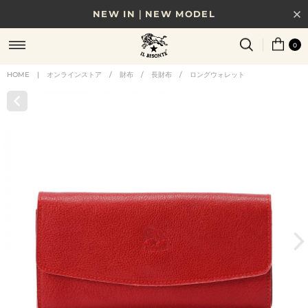
NEW IN｜NEW MODEL
8/17(月)10時まで｜税込11,000円以上で送料無料
0
贈る相手やシーンから選べる、新しいギフトガイド
HOME
|
オンラインストア
/
財布
/
長財布
/
ロングウォレット
NEW IN｜COLOR LEATHER