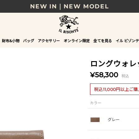
NEW IN｜NEW MODEL
8/17(月)10時まで｜税込11,000円以上で送料無
贈る相手やシーンから選べる、新しいギフトガイ
財布&小物
バッグ
アクセサリー
オンライン限定
全てを見る
イル ビゾンテ
NEW IN｜COLOR LEATHER
ロングウォレ
¥58,300
税込
税込11,000円以上ご
カラー
グレー