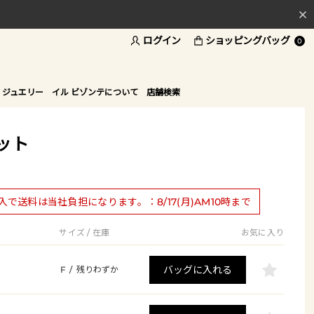
ログイン
ショッピングバッグ
料
0
ド
 ジュエリー
イル ビゾンテについて
店舗検索
ット
購入で送料は当社負担になります。：8/17(月)AM10時まで
サイズ / 在庫
お気に入り
バッグに入れる
F
/
残りわずか