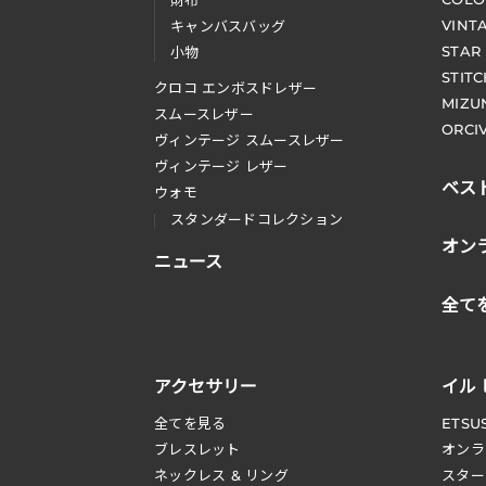
財布
VINT
キャンバスバッグ
STAR
小物
STIT
クロコ エンボスドレザー
MIZU
スムースレザー
ORCI
ヴィンテージ スムースレザー
ヴィンテージ レザー
ベス
ウォモ
スタンダードコレクション
オン
ニュース
全て
アクセサリー
イル
全てを見る
ETSU
ブレスレット
オンラ
ネックレス & リング
スター