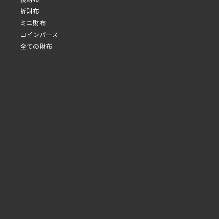
折財布
ミニ財布
コインパース
全ての財布