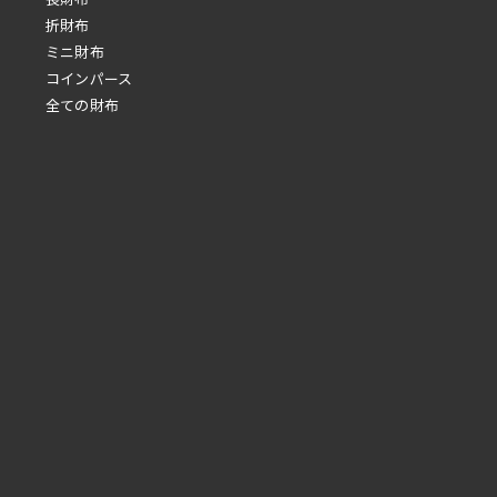
折財布
ミニ財布
コインパース
全ての財布