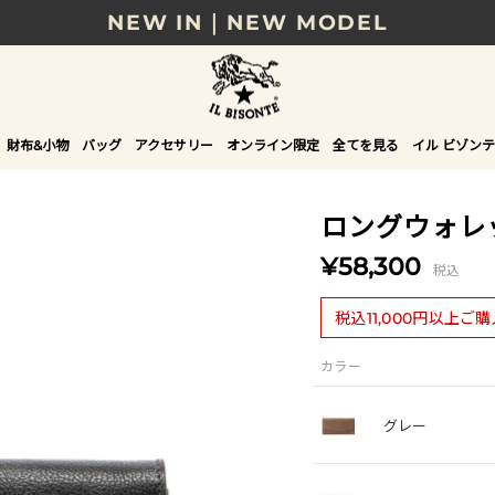
NEW IN｜NEW MODEL
8/17(月)10時まで｜税込11,000円以上で送料無
贈る相手やシーンから選べる、新しいギフトガイ
財布&小物
バッグ
アクセサリー
オンライン限定
全てを見る
イル ビゾンテ
NEW IN｜COLOR LEATHER
ロングウォレ
¥58,300
税込
税込11,000円以上ご
カラー
グレー