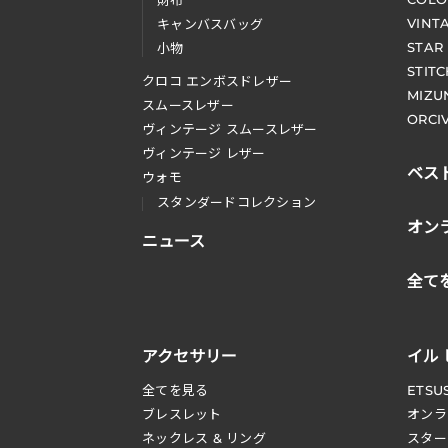
財布
VINT
キャンバスバッグ
STAR
小物
STIT
クロコ エンボスドレザー
MIZU
スムースレザー
ORCI
ヴィンテージ スムースレザー
ヴィンテージ レザー
ベス
ウォモ
スタンダードコレクション
オン
ニュース
全て
アクセサリー
イル
全てを見る
ETSU
ブレスレット
オンラ
ネックレス & リング
スター