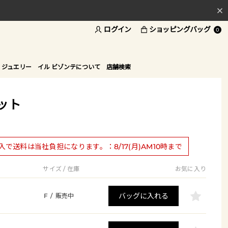
ログイン
ショッピングバッグ
料
0
ド
 ジュエリー
イル ビゾンテについて
店舗検索
ット
購入で送料は当社負担になります。：8/17(月)AM10時まで
サイズ / 在庫
お気に入り
バッグに入れる
F
/
販売中