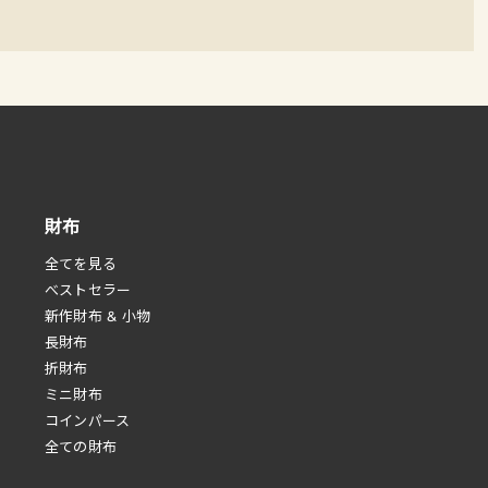
財布
全てを見る
べストセラー
新作財布 & 小物
長財布
折財布
ミニ財布
コインパース
全ての財布