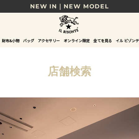
NEW IN｜NEW MODEL
8/17(月)10時まで｜税込11,000円以上で送料無
贈る相手やシーンから選べる、新しいギフトガイ
財布&小物
バッグ
アクセサリー
オンライン限定
全てを見る
イル ビゾンテ
NEW IN｜COLOR LEATHER
店舗検索