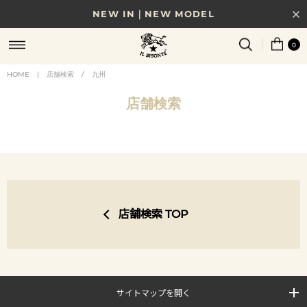
NEW IN｜NEW MODEL
8/17(月)10時まで｜税込11,000円以上で送料無料
0
贈る相手やシーンから選べる、新しいギフトガイド
HOME
|
店舗検索
/
九州
NEW IN｜COLOR LEATHER
店舗検索
店舗検索 TOP
サイトマップを開く