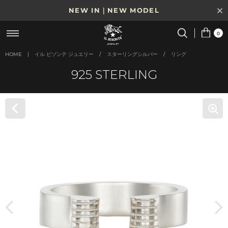
NEW IN｜NEW MODEL
8/17(月)10時まで｜税込11,000円以上で送料無料
0
贈る相手やシーンから選べる、新しいギフトガイド
HOME
|
イル ビゾンテ ジュエリー
/
スターリングシルバー
/
リング
925 STERLING
NEW IN｜COLOR LEATHER