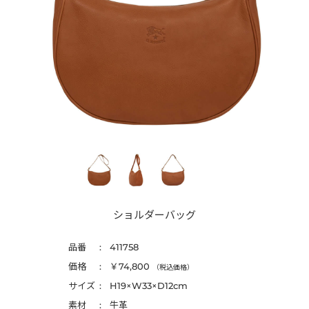
ショルダーバッグ
品番
411758
価格
￥74,800
（税込価格）
サイズ
H19×W33×D12cm
素材
牛革