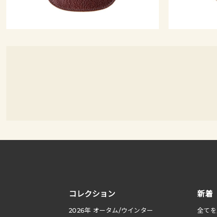
コレクション
新着
2026
年 オータム
/
ウインター
全てを