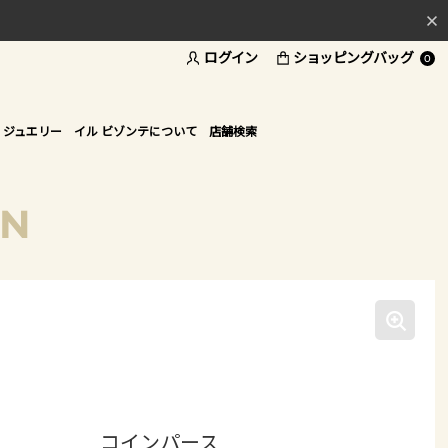
ログイン
ショッピングバッグ
料
0
ド
 ジュエリー
イル ビゾンテについて
店舗検索
ON
コインパース