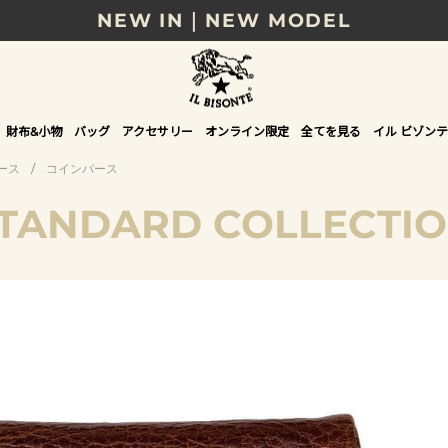
NEW IN｜NEW MODEL
8/17(月)10時まで｜税込11,000円以上で送料無
贈る相手やシーンから選べる、新しいギフトガイ
財布&小物
バッグ
アクセサリー
オンライン限定
全てを見る
イル ビゾンテ
NEW IN｜COLOR LEATHER
ース
/
コインパース
TANDARD COLLECTI