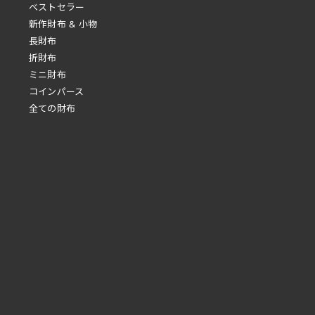
べストセラー
新作財布 & 小物
長財布
折財布
ミニ財布
コインパース
全ての財布