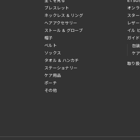
全てを見る
ETSU
ブレスレット
オンラ
ネックレス & リング
スター
へアアクセサリー
レザー
ストール & グローブ
イル 
帽子
ガイド
ベルト
包
ソックス
ケ
タオル & ハンカチ
取り扱
ステーショナリー
ケア用品
ポーチ
その他