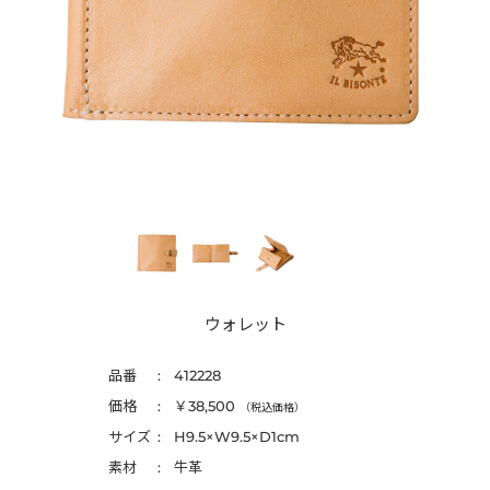
ウォレット
品番
412228
価格
￥38,500
（税込価格）
サイズ
H9.5×W9.5×D1cm
素材
牛革