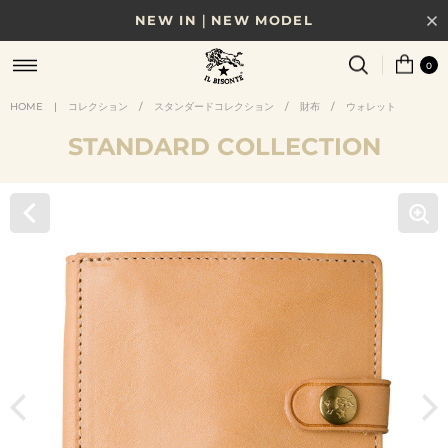
NEW IN｜NEW MODEL
8/17(月)10時まで｜税込11,000円以上で送料無料
0
贈る相手やシーンから選べる、新しいギフトガイド
HOME
|
コレクション
/
スタンダードコレクション
/
財布
/
ウォレット
STANDARD COLLECTION
NEW IN｜COLOR LEATHER