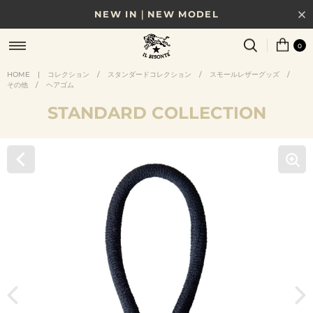
NEW IN｜NEW MODEL
8/17(月)10時まで｜税込11,000円以上で送料無料
0
贈る相手やシーンから選べる、新しいギフトガイド
HOME
|
コレクション
/
スタンダードコレクション
/
スモールレザーグッズ
/
その他
/
ヘアゴム
NEW IN｜COLOR LEATHER
STANDARD COLLECTION