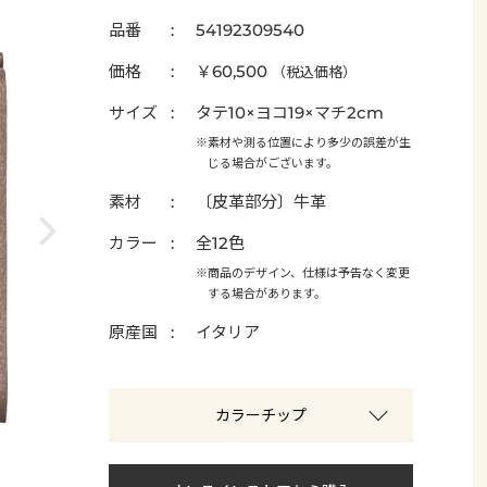
品番
54192309540
価格
￥60,500
（税込価格）
サイズ
タテ10×ヨコ19×マチ2cm
※素材や測る位置により多少の誤差が生
じる場合がございます。
素材
〔皮革部分〕牛革
カラー
全12色
※商品のデザイン、仕様は予告なく変更
する場合があります。
原産国
イタリア
カラーチップ