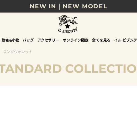
NEW IN｜NEW MODEL
8/17(月)10時まで｜税込11,000円以上で送料無
贈る相手やシーンから選べる、新しいギフトガイ
財布&小物
バッグ
アクセサリー
オンライン限定
全てを見る
イル ビゾンテ
NEW IN｜COLOR LEATHER
ロングウォレット
TANDARD COLLECTI