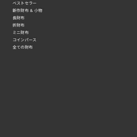
べストセラー
新作財布 & 小物
長財布
折財布
ミニ財布
コインパース
全ての財布