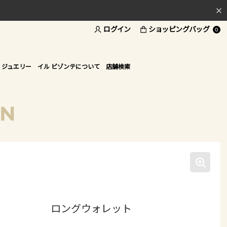
ログイン
ショッピングバッグ
料
0
ド
 ジュエリー
イル ビゾンテについて
店舗検索
ON
ロングウォレット