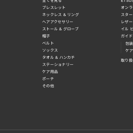
全てを見る
ETSU
ブレスレット
オンラ
ネックレス & リング
スター
へアアクセサリー
レザー
ストール & グローブ
イル 
帽子
ガイド
ベルト
包
ソックス
ケ
タオル & ハンカチ
取り扱
ステーショナリー
ケア用品
ポーチ
その他