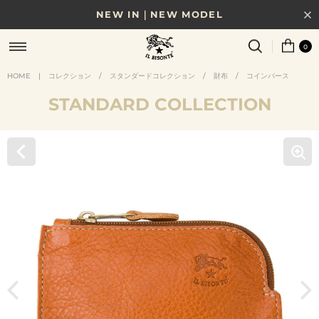
NEW IN｜NEW MODEL
8/17(月)10時まで｜税込11,000円以上で送料無料
0
贈る相手やシーンから選べる、新しいギフトガイド
HOME
|
コレクション
/
スタンダードコレクション
/
財布
/
コインパース
STANDARD COLLECTION
NEW IN｜COLOR LEATHER