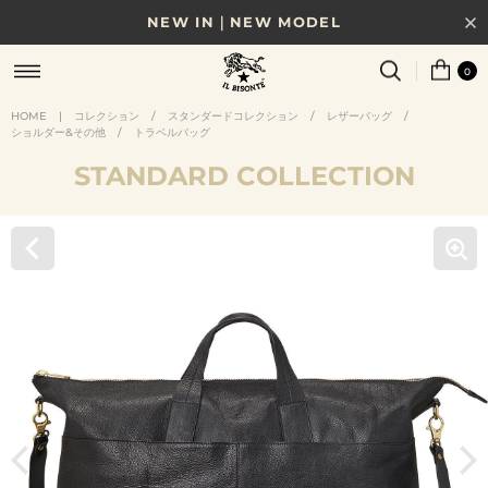
NEW IN｜NEW MODEL
8/17(月)10時まで｜税込11,000円以上で送料無料
0
贈る相手やシーンから選べる、新しいギフトガイド
HOME
|
コレクション
/
スタンダードコレクション
/
レザーバッグ
/
ショルダー&その他
/
トラベルバッグ
NEW IN｜COLOR LEATHER
STANDARD COLLECTION