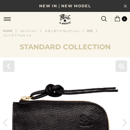
NEW IN｜NEW MODEL
8/17(月)10時まで｜税込11,000円以上で送料無料
0
贈る相手やシーンから選べる、新しいギフトガイド
HOME
|
コレクション
/
スタンダードコレクション
/
財布
/
コンパクトウォレット
NEW IN｜COLOR LEATHER
STANDARD COLLECTION