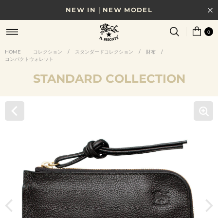
NEW IN｜NEW MODEL
8/17(月)10時まで｜税込11,000円以上で送料無料
0
贈る相手やシーンから選べる、新しいギフトガイド
HOME
|
コレクション
/
スタンダードコレクション
/
財布
/
コンパクトウォレット
NEW IN｜COLOR LEATHER
STANDARD COLLECTION