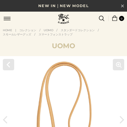
NEW IN｜NEW MODEL
8/17(月)10時まで｜税込11,000円以上で送料無料
0
贈る相手やシーンから選べる、新しいギフトガイド
HOME
|
コレクション
/
UOMO
/
スタンダードコレクション
/
スモールレザーグッズ
/
スマートフォンストラップ
NEW IN｜COLOR LEATHER
UOMO