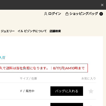
ログイン
ショッピングバッグ
料
0
ド
 ジュエリー
イル ビゾンテについて
店舗検索
入荷
購入で送料は当社負担になります。：8/17(月)AM10時まで
サイズ / 在庫
お気に入り
バッグに入れる
F
/
販売中