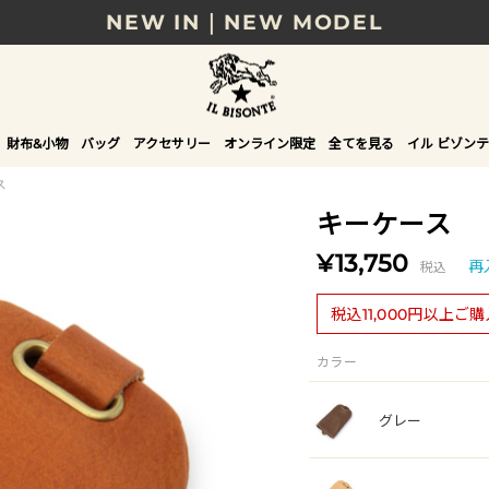
NEW IN｜NEW MODEL
8/17(月)10時まで｜税込11,000円以上で送料無
贈る相手やシーンから選べる、新しいギフトガイ
財布&小物
バッグ
アクセサリー
オンライン限定
全てを見る
イル ビゾンテ
NEW IN｜COLOR LEATHER
ス
キーケース
¥13,750
税込
再
税込11,000円以上ご
カラー
グレー