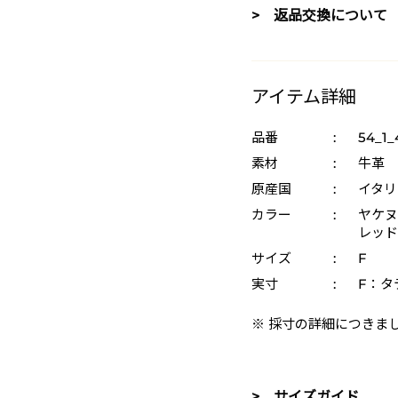
> 返品交換について
アイテム詳細
品番
:
54_1_
素材
:
牛革
原産国
:
イタリ
カラー
:
ヤケヌメ
レッド 
サイズ
:
F
実寸
:
F：タテ
※ 採寸の詳細につきま
> サイズガイド