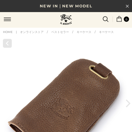
NEW IN｜NEW MODEL
8/17(月)10時まで｜税込11,000円以上で送料無料
0
贈る相手やシーンから選べる、新しいギフトガイド
HOME
|
オンラインストア
/
ベストセラー
/
キーケース
/
キーケース
NEW IN｜COLOR LEATHER