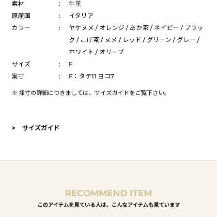
素材
:
牛革
原産国
:
イタリア
カラー
:
ヤケヌメ / オレンジ / あか茶 / ネイビー / ブラッ
ク / こげ茶 / ヌメ / レッド / グリーン / グレー /
ホワイト / オリーブ
サイズ
:
F
実寸
:
F：タテ11 ヨコ7
※ 採寸の詳細につきましては、
サイズガイド
をご覧下さい。
> サイズガイド
RECOMMEND ITEM
このアイテムを見ている人は、こんなアイテムも見ています