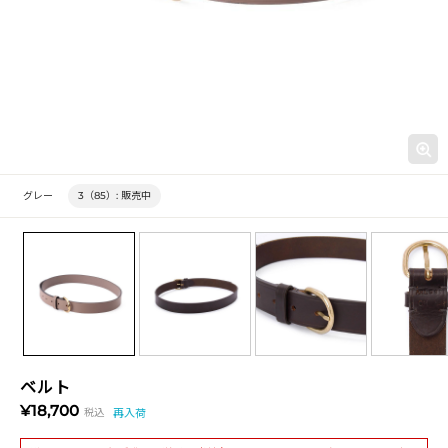
グレー
3（85）:
販売中
ベルト
¥18,700
税込
再入荷