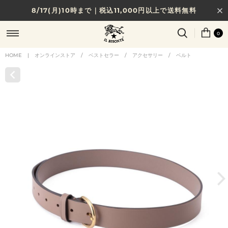
8/17(月)10時まで｜税込11,000円以上で送料無料
贈る相手やシーンから選べる、新しいギフトガイド
0
NEW IN｜COLOR LEATHER
HOME
|
オンラインストア
/
ベストセラー
/
アクセサリー
/
ベルト