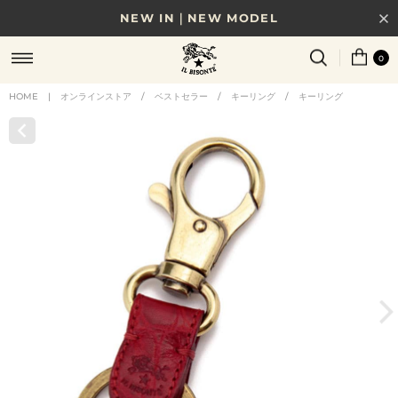
NEW IN｜NEW MODEL
8/17(月)10時まで｜税込11,000円以上で送料無料
0
贈る相手やシーンから選べる、新しいギフトガイド
HOME
|
オンラインストア
/
ベストセラー
/
キーリング
/
キーリング
NEW IN｜COLOR LEATHER